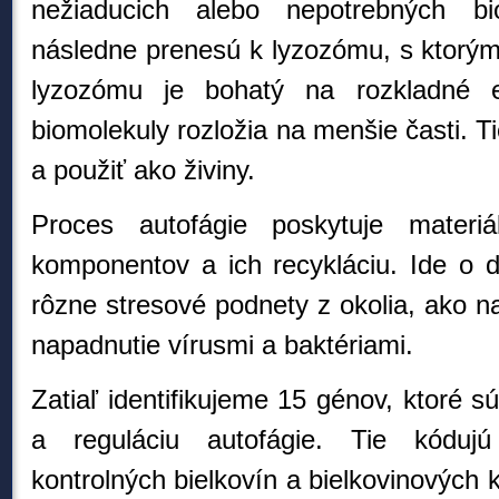
nežiaducich alebo nepotrebných bi
následne prenesú k lyzozómu, s ktorý
lyzozómu je bohatý na rozkladné 
biomolekuly rozložia na menšie časti. 
a použiť ako živiny.
Proces autofágie poskytuje mater
komponentov a ich recykláciu. Ide o 
rôzne stresové podnety z okolia, ako na
napadnutie vírusmi a baktériami.
Zatiaľ identifikujeme 15 génov, ktoré 
a reguláciu autofágie. Tie kóduj
kontrolných bielkovín a bielkovinových