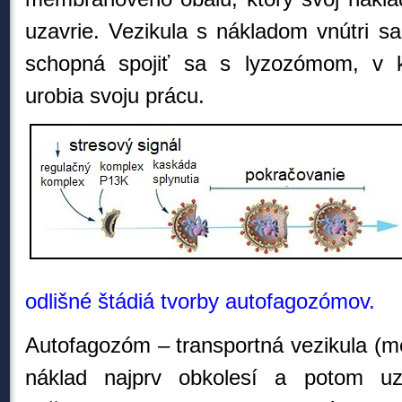
uzavrie. Vezikula s nákladom vnútri s
schopná spojiť sa s lyzozómom, v 
urobia svoju prácu.
odlišné štádiá tvorby autofagozómov.
Autofagozóm – transportná vezikula (m
náklad najprv obkolesí a potom uza