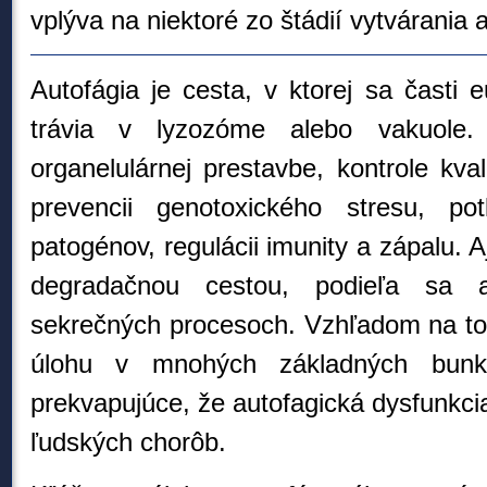
vplýva na niektoré zo štádií vytvárania
Autofágia je cesta, v ktorej sa časti 
trávia v lyzozóme alebo vakuole
organelulárnej prestavbe, kontrole kval
prevencii genotoxického stresu, pot
patogénov, regulácii imunity a zápalu. A
degradačnou cestou, podieľa sa a
sekrečných procesoch. Vzhľadom na to
úlohu v mnohých základných bunko
prekvapujúce, že autofagická dysfunkci
ľudských chorôb.