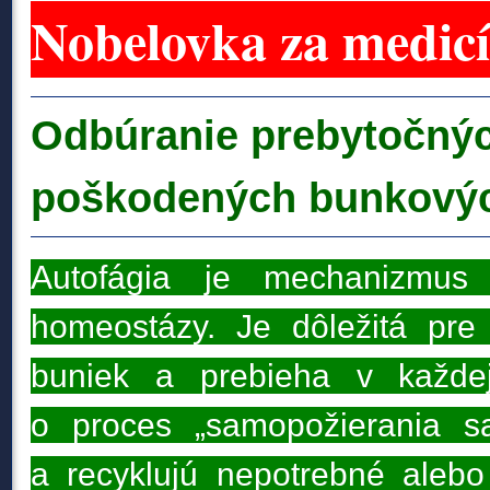
Nobelovka za medic
Odbúranie prebytočný
poškodených bunkovýc
Autofágia je mechanizmus 
homeostázy. Je dôležitá pre
buniek a prebieha v každe
o proces „samopožierania s
a recyklujú nepotrebné aleb