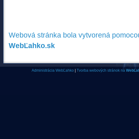
Webová stránka bola vytvorená pomocou
WebĽahko.sk
Administrácia WebĽahko
|
Tvorba webových stránok na
WebLa