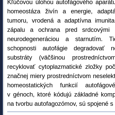
Kľúčovou úlohou autofágového aparátu v
homeostáza živín a energie, adaptá
tumoru, vrodená a adaptívna imunita
zápalu a ochrana pred srdcovými 
neurodegeneráciou a starnutím. T
schopnosti autofágie degradovať n
substráty (väčšinou prostredníctvom
recyklovať cytoplazmatické zložky poč
značnej miery prostredníctvom neselekt
homeostatických funkcií autofágov
v génoch, ktoré kódujú základné komp
na tvorbu autofagozómov, sú spojené s