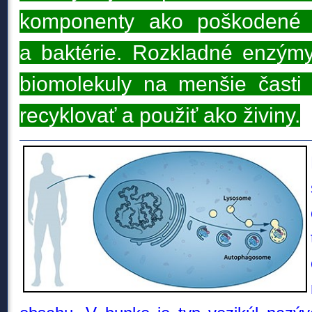
komponenty ako poškodené b
a baktérie. Rozkladné enzýmy
biomolekuly na menšie časti
recyklovať a použiť ako živiny.