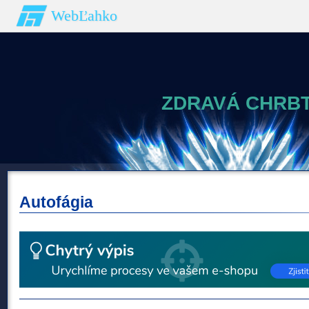
WebĽahko
ZDRAVÁ CHRBT
Autofágia