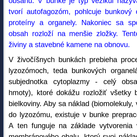
obsahu. V bunke je typ vezikúl nazý
tvorí autofagozóm, pohlcuje bunkový
proteíny a organely. Nakoniec sa s
obsah rozloží na menšie zložky. Ten
živiny a stavebné kamene na obnovu.
V živočíšnych bunkách prebieha proc
lyzozómoch, teda bunkových organel
subjednotka cytoplazmy -
celý obs
hmoty
)
, ktoré dokážu rozložiť všetky 
bielkoviny. Aby sa náklad (biomolekuly, 
do lyzozómu,
existuje
v bunke preprac
A ten funguje na základe vytvorenia 
membránového obalu, ktorý svoj náklad