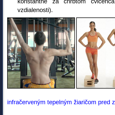
konštantne za chrbtom cvičenc
vzdialenosti).
infračerveným tepelným žiaričom pred z