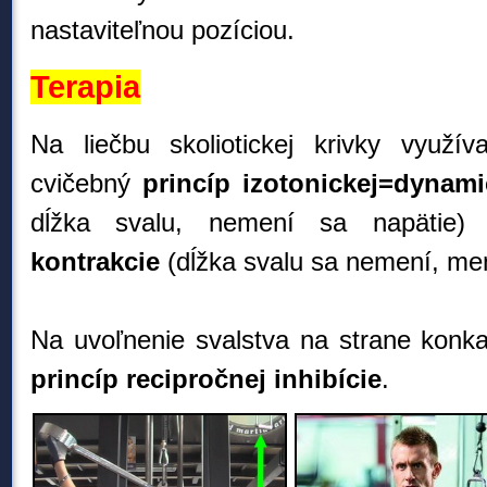
nastaviteľnou pozíciou.
Terapia
Na liečbu skoliotickej krivky využí
cvičebný
princíp izotonickej=dynami
dĺžka svalu, nemení sa napätie
kontrakcie
(dĺžka svalu sa nemení, men
Na uvoľnenie svalstva na strane konka
princíp recipročnej inhibície
.