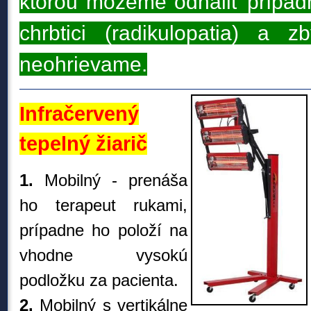
ktorou môžeme odhaliť prípad
chrbtici (radikulopatia) a z
neohrievame.
Infračervený
tepelný žiarič
1.
Mobilný - prenáša
ho terapeut rukami,
prípadne ho položí na
vhodne vysokú
podložku za pacienta.
2.
Mobilný s vertikálne