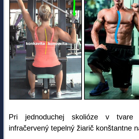
Pri jednoduchej skolióze v tvar
infračervený tepelný žiarič
konštantne na