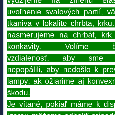
využijeme na zmenu el
a
uvoľnenie svalových partií, v
tkaniva v lokalite chrbta, krku
nasmerujeme na chrbát, krk
konkavity. Volíme be
vzdialenosť, aby sme p
nepopálili, aby nedošlo k pre
lampy; ak ožiarime aj konvexn
škodu.
Je vítané, pokiaľ máme k dis