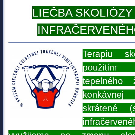
LIEČBA SKOLIÓZ
INFRAČERVENÉH
Terapiu sko
použitím
tepelného 
konkávnej 
skrátené (
infračervené