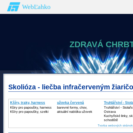
WebĽahko
ZDRAVÁ CHRBT
Skolióza - liečba infračerveným žiarič
Kšíry, traky, harness
užovka červená
Truhlářství - Stol
Kširy pro papoušky, harness
barevné formy, chov,
Truhlářství - Stolařs
Kšíry pro papoušky, szelki
aktuální nabídka užovek
Ostrava
Kuchyňské linky, sk
schodiště
Tvorba webových stránok