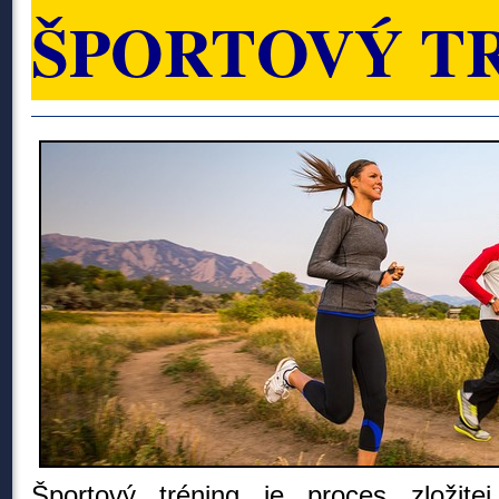
ŠPORTOVÝ T
Športový tréning je proces zložitej 