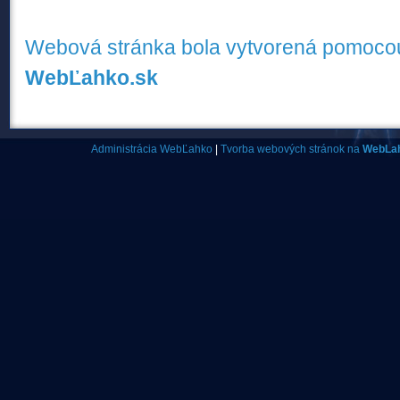
Webová stránka bola vytvorená pomocou
WebĽahko.sk
Administrácia WebĽahko
|
Tvorba webových stránok na
WebLa