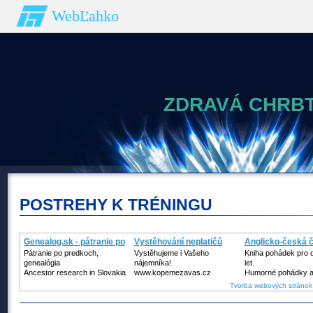
WebĽahko
ZDRAVÁ CHRBT
POSTREHY K TRÉNINGU
Genealog.sk - pátranie po
Vystěhování neplatičů
Anglicko-česká č
Pátranie po predkoch,
Vystěhujeme i Vašeho
Kniha pohádek pro d
genealógia
nájemníka!
let
Ancestor research in Slovakia
www.kopemezavas.cz
Humorné pohádky a
Tvorba webových stránok