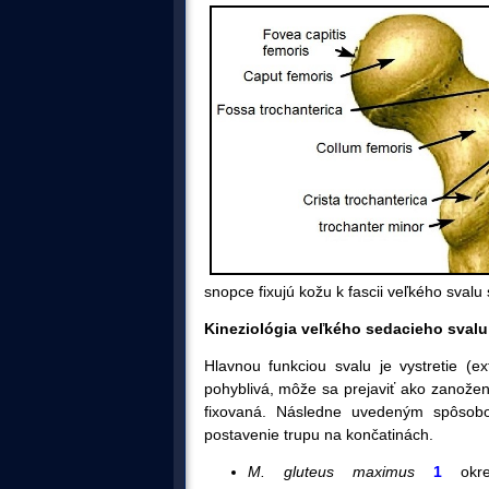
snopce fixujú kožu k fascii veľkého svalu
Kineziológia veľkého sedacieho sval
Hlavnou funkciou svalu je vystretie (e
pohyblivá, môže sa prejaviť ako zanožen
fixovaná. Následne uvedeným spôsob
postavenie trupu na končatinách.
M. gluteus maximus
1
okre