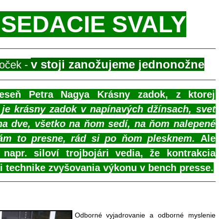
 SEDACIE SVALY
v stoji zanožujeme jednonožne
doček -
eseň Petra Nagya Krásny zadok, z ktorej
 je krásny zadok v napínavých džínsach, svet
 na dve, všetko na ňom sedí, na ňom nalepené
 vám to presne, rád si po ňom plesknem.
Ale
apr. siloví trojbojári vedia, že kontrakcia
i technike zvyšovania výkonu v bench presse.
Odborné vyjadrovanie a odborné myslenie