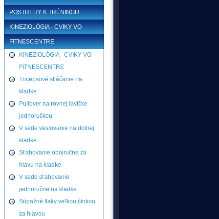
POSTREHY K TRÉNINGU
KINEZIOLÓGIA - CVIKY VO
FITNESCENTRE
KINEZIOLÓGIA - CVIKY VO
FITNESCENTRE
Tricepsové stláčanie na
kladke
Pullover na rovnej lavičke
jednoručkou
V sede veslovanie na dolnej
kladke
Sťahovanie obojručne za
hlavu na kladke
V sede sťahovanie
jednoručne na kladke
Súpažné tlaky veľkou činkou
za hlavou