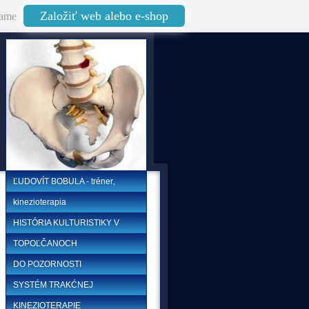
Založiť web alebo e-shop
ame
ĽUDOVÍT BOBULA - tréner‚
kinezioterapia
HISTÓRIA KULTURISTIKY V
TOPOĽČANOCH
DO POZORNOSTI
SYSTÉM TRAKĆNEJ
KINEZIOTERAPIE