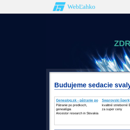
WebĽahko
ZDR
Budujeme sedacie svaly
Genealog.sk - pátranie po
Swarovski šperk
Pátranie po predkoch,
kvalitné strieborné 
genealógia
za super ceny
Ancestor research in Slovakia