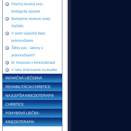
Priečny brušný sval -
biologický opasok
Budujeme sedacie svaly
(hýždě)
V sede súpažné tlaky
jednoručkami
Štíhly pás - úklony s
jednoručkami?
M. iliopsoas v kinezioterapii
V ľahu sťahovanie na kladke
INOVAČNÁ LIEČEBNÁ
REHABILITÁCIA CHRBTICE
NAJLEPŠIA KINEZIOTERAPIA
CHRBTICE
POHYBOVÁ LIEČBA -
KINEZIOTERAPIA