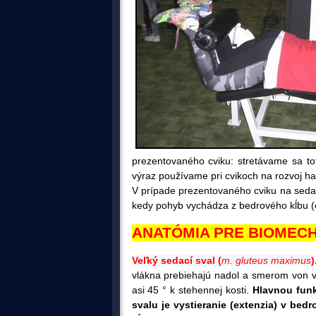
prezentovaného cviku: stretávame sa to
výraz používame pri cvikoch na rozvoj h
V prípade prezentovaného cviku na seda
kedy pohyb vychádza z bedrového kĺbu (ex
ANATÓMIA PRE BIOMEC
Veľký sedací sval (
m. gluteus maximus
)
v
lákna prebiehajú nadol a smerom von v
asi 45 ° k stehennej kosti.
Hlavnou fun
svalu je vystieranie (extenzia) v bed