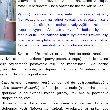
vstávanie cez bedrový kĺb, vedome naznačme vonkajšiu
rotáciu v bedrovom kĺbe a optimálne tlačme kolená von.
Výborným cvikom na rozvoj sedacích svalov sú výpady
(vo výpade drepy na jednej končatine). Stretávam sa s
názorom, že účinok na sedacie svaly zvýšime záklonom
trupu pri výpade. Áno, ale zdravotné hľadisko by malo
mať prioritu - pri záklone totižto výtvárame rizikové sily,
pôsobiace na platničky v driekovom sektore chrbtice.
Takže doporučujem dodržiavať polohu na obrázku.
Sval sa môže prejaviť pri zanožení (prepnúť zanoženie
yblivá, alebo pri zaklonení panvy (extenzia trupu), ak je končatina
uje vzpriamené postavenie trupu na končatinách. Sval bežne
),
pri vstávaní zo sedu, pri stúpaní do schodov.
Pri sadaní sa sval
i sedacím hrboľom a podložkou.
Časť horných snopcov, ktoré sa upínajú do
bedrovopíšťalového
pásu (
tractus iliotibialis
)
, spôsobuje odtiahnutie (abdukcia) stehna,
spolupracuje pri extenzii kolena (drepy),
tak ako aj povrchové
snopce dolnej časti.
Hlboké snopce
dolnej časti, zakončené šľachou na
drsnatine
stehennej
kosti
(
tuberositas glutea)
,
vyvolávajú aj pritiahnutie