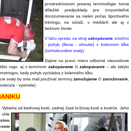
prostredníctvom presnej terminológie tvoria
dôležité predpoklady pre zrozumiteľné
dorozumievanie sa nielen počas športového
tréningu, na súťaži, v médiách ale aj v
bežnom živote.
V ľahu vpredu na stroji
zakopávame
znožmo
- pohyb (flexia - ohnutie) v kolennom kĺbe
(ischiokrurálne svaly).
Dajme na pravú mieru odborné názvoslovie
tižto napr. aj s termínom
zakopávame
či
zakopávanie
– ale takýto
amstringov, kedy pohyb vychádza z kolenného kĺbu.
cie svaly by sme mali používať termíny
zanožujeme
či
zanožovanie
,
tenzia - vystretie).
HANIKU
.
V
ybieha od bedrovej kosti, zadnej časti krížovej kosti a kostrče. Jeho
 uhle
kciou
rovom