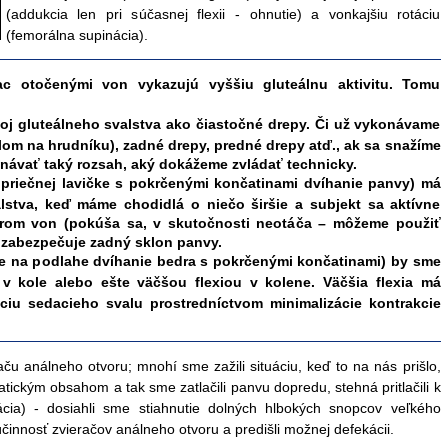
(addukcia len pri súčasnej flexii - ohnutie) a vonkajšiu rotáciu
(
femorálna supinácia
).
c otočenými von vykazujú vyššiu gluteálnu aktivitu. Tomu
voj gluteálneho svalstva ako čiastočné drepy. Či už vykonávame
lom na hrudníku), zadné drepy, predné drepy atď., ak sa snažíme
návať taký rozsah, aký dokážeme zvládať technicky.
 priečnej lavičke s pokrčenými končatinami
dvíhanie panvy
) má
lstva, keď máme chodidlá o niečo širšie a subjekt sa aktívne
rom von (pokúša sa, v skutočnosti neotáča – môžeme použiť
a zabezpečuje zadný sklon panvy.
te na podlahe
dvíhanie bedra
s pokrčenými končatinami) by sme
 v kole alebo ešte väčšou flexiou v kolene. Väčšia flexia má
ciu sedacieho svalu prostredníctvom minimalizácie kontrakcie
aču análneho otvoru; mnohí sme zažili situáciu, keď to na nás prišlo,
tickým obsahom a tak sme zatlačili panvu dopredu, stehná pritlačili k
cia) - dosiahli sme stiahnutie dolných hlbokých snopcov veľkého
účinnosť
zvieračov
análneho otvoru a predišli možnej defekácii
.