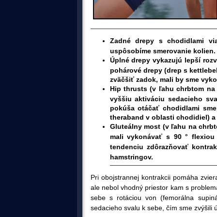
Zadné drepy s chodidlami via
uspôsobíme smerovanie kolien.
Úplné drepy vykazujú lepší roz
pohárové drepy (drep s kettlebe
zväčšiť zadok, mali by sme vyko
Hip thrusts (v ľahu chrbtom na
vyššiu aktiváciu sedacieho sva
pokúša otáčať chodidlami sme
theraband v oblasti chodidiel) 
Gluteálny most (v ľahu na chrb
mali vykonávať s 90 ° flexiou
tendenciu zdôrazňovať kontrak
hamstringov.
Pri obojstrannej kontrakcii pomáha zvier
ale nebol vhodný priestor kam s problema
sebe s rotáciou von (femorálna supiná
sedacieho svalu k sebe, čím sme zvýšili 