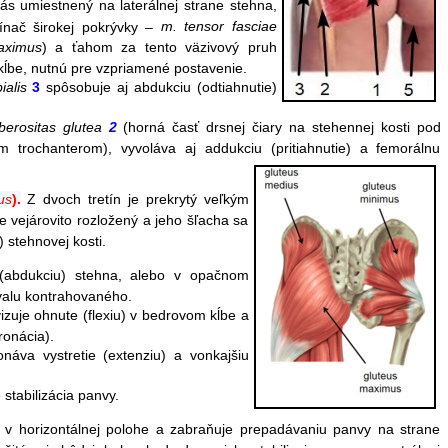
ás umiestnený na laterálnej strane stehna,
m. tensor fasciae
ínač širokej pokrývky –
aximus
) a ťahom za tento väzivový pruh
ĺbe, nutnú pre vzpriamené postavenie.
bialis
3
spôsobuje aj abdukciu (odtiahnutie)
berositas glutea
2
(horná časť drsnej čiary na stehennej kosti pod
trochanterom), vyvoláva aj addukciu (pritiahnutie) a femorálnu
us
).
Z dvoch tretín je prekrytý veľkým
 vejárovito rozložený a jeho šľacha sa
)
stehnovej kosti
.
 (abdukciu) stehna, alebo v opačnom
valu kontrahovaného.
izuje ohnute (
flexiu)
v bedrovom kĺbe a
ronácia).
náva vystretie (extenziu) a vonkajšiu
stabilizácia panvy.
u v horizontálnej polohe a zabraňuje prepadávaniu panvy na strane