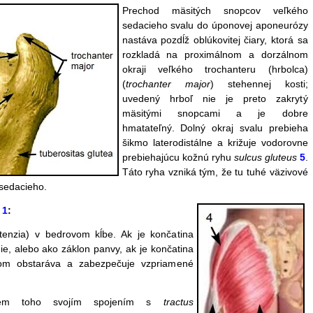
Prechod mäsitých snopcov veľkého
sedacieho svalu do úponovej aponeurózy
nastáva pozdĺž oblúkovitej čiary, ktorá sa
rozkladá na proximálnom a dorzálnom
okraji veľkého trochanteru (hrbolca)
(
trochanter major
) stehennej kosti;
uvedený hrboľ nie je preto zakrytý
mäsitými snopcami a je dobre
hmatateľný. Dolný okraj svalu prebieha
šikmo laterodistálne a križuje vodorovne
prebiehajúcu kožnú ryhu
sulcus gluteus
5
.
Táto ryha vzniká tým, že tu tuhé väzivové
 sedacieho.
u
1
:
xtenzia) v bedrovom kĺbe. Ak je končatina
ie, alebo ako záklon panvy, ak je končatina
om obstaráva a zabezpečuje vzpriamené
m toho svojím spojením s
tractus