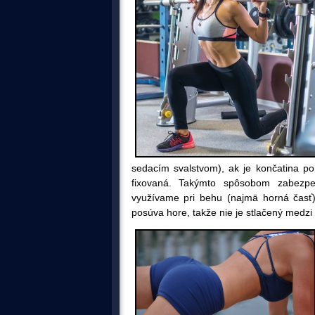
sedacím svalstvom), ak je končatina poh
fixovaná
. Takýmto spôsobom zabezpeč
využívame
pri behu (najmä horná časť
posúva hore, takže nie je stlačený medz