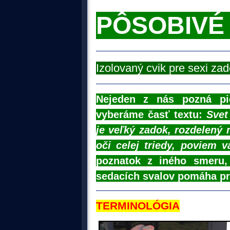
P
Ô
SOBIVÉ
Izolovaný cvik pre sexi za
Nejeden z nás pozná pi
vyberáme časť textu:
Svet
je veľký zadok, rozdelený
oči celej triedy, poviem
poznatok z iného smeru, n
sedacích svalov pomáha pr
TERMINOLÓGIA