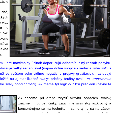
záciu
uché,
ckých
e viac
pr. v
h 5-8
xonu
oláva
lákna
a.
om - pre maximálny účinok doporučujú odborníci plný rozsah pohybu.
ivizuje veľký sedací sval (
najmä dolné snopce - sedacia ryha
sulcus
jmä vo vyššom veku vidíme negatívne prejavy gravitácie),
nastupujú
ežité sú aj stabilizačné svaly: priečny brušný sval -
m. transversus
é svaly popri chrbtici). Ak máme fyzilogicky hlbší predklon (flexibilita
Ak chceme pri drepe zvýšiť aktivitu sedacích svalov,
znížme hmotnosť činky, zaujmime širší stoj rozkročný a
koncentrujme sa na techniku – zamerajme sa na záber-