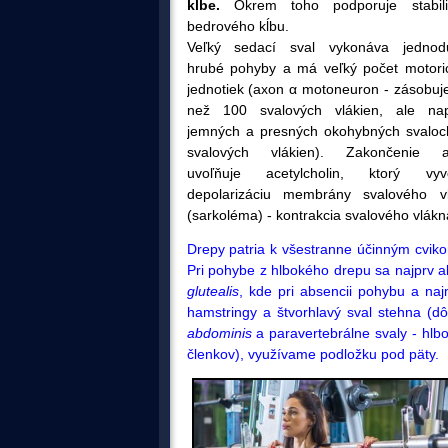
kĺbe.
Okrem toho podporuje stabili
bedrového kĺbu.
Veľký sedací sval vykonáva jednod
hrubé pohyby a má veľký počet motori
jednotiek
(axon
α
motoneuron
- zásobuj
než 100 svalových vlákien, ale na
jemných a presných okohybných svaloc
svalových vlákien). Zakončenie a
uvoľňuje acetylcholin, ktorý vyv
depolarizáciu membrány svalového v
(
sarkoléma
) - kontrakcia svalového vlákn
Drepy patria k všestranne účinným cvik
Pri pohybe z hlbokého drepu sa najprv akt
glutealis
, kde pri absencii pohybu a na
hamstringy a štvorhlavý sval stehna (dôl
abdominis
a paravertebrálne svaly - hlbok
členkov), využívame podložku pod päty.