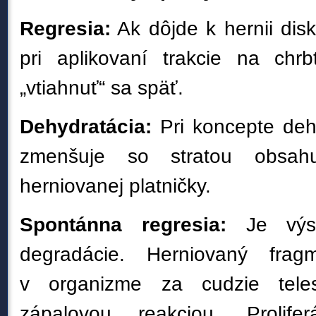
Regresia:
Ak dôjde k hernii disk
pri aplikovaní trakcie na chr
„vtiahnuť“ sa späť.
Dehydratácia:
Pri koncepte dehy
zmenšuje so stratou obsah
herniovanej platničky.
Spontánna regresia:
Je výsl
degradácie. Herniovaný fra
v organizme za cudzie tele
zápalovou reakciou. Prolifer