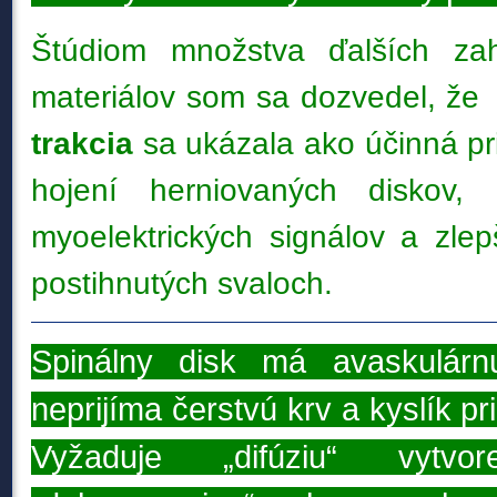
Štúdiom množstva ďalších zah
materiálov som sa dozvedel, ž
trakcia
sa ukázala ako účinná pri
hojení herniovaných diskov, 
myoelektrických signálov a zlep
postihnutých svaloch.
Spinálny disk má avaskulárnu
neprijíma čerstvú krv a kyslík p
Vyžaduje „difúziu“ vyt