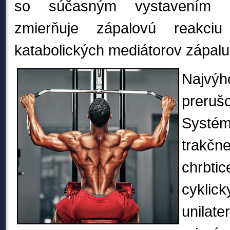
so súčasným vystavením z
zmierňuje zápalovú reakciu
katabolických mediátorov zápalu
Najvýh
preru
Systém
trakč
chrbtic
cykli
unila