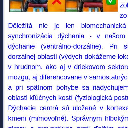
zo
zo
Dôležitá nie je len biomechanická
synchronizácia dýchania - v našom 
dýchanie (ventrálno-dorzálne). Pri
dorzálnej oblasti (výdych
dokážeme loka
v hrudnom, ako aj v driekovom sektore 
mozgu, aj diferencovane v samostatný
a pri spätnom pohybe sa nadychujem
oblasti kľúčnych kostí (fyziologická post
Dýchacie centrá sú uložené v korte
kmeni (mimovoľné). Správnym hlbokým