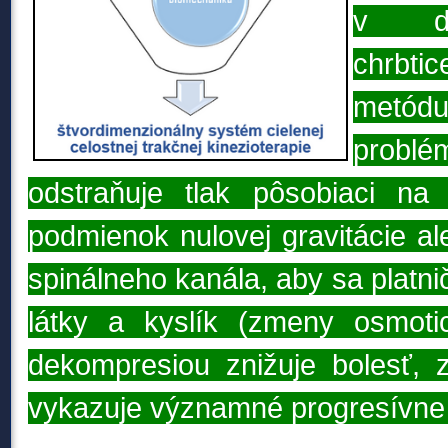
v dr
chrbt
metód
problé
odstraňuje tlak pôsobiaci na 
podmienok nulovej gravitácie al
spinálneho kanála, aby sa platn
látky a kyslík (zmeny osmotic
dekompresiou znižuje bolesť, 
vykazuje významné progresívne 