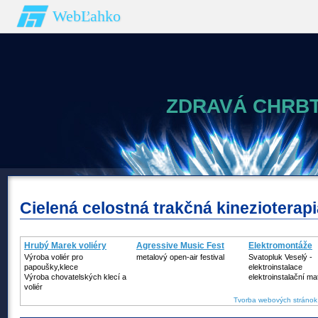
WebĽahko
ZDRAVÁ CHRBT
Cielená celostná trakčná kinezioterapi
Hrubý Marek voliéry
Agressive Music Fest
Elektromontáže
Výroba voliér pro
metalový open-air festival
Svatopluk Veselý -
papoušky,klece
elektroinstalace
Výroba chovatelských klecí a
elektroinstalační mat
voliér
Tvorba webových stránok