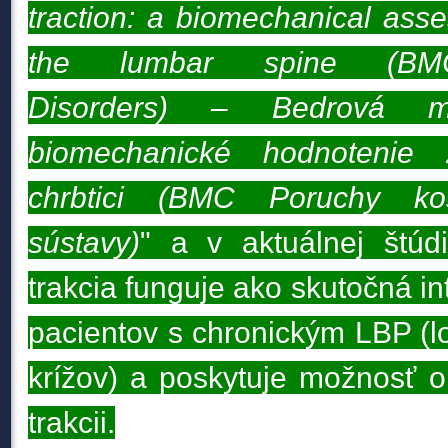
traction: a biomechanical ass
the lumbar spine (BMC 
Disorders) – Bedrová me
biomechanické hodnotenie
chrbtici (BMC Poruchy kos
sústavy)
" a v aktuálnej štúdi
trakcia funguje ako skutočná in
pacientov s chronickým LBP (l
krížov) a poskytuje možnosť 
trakcii.