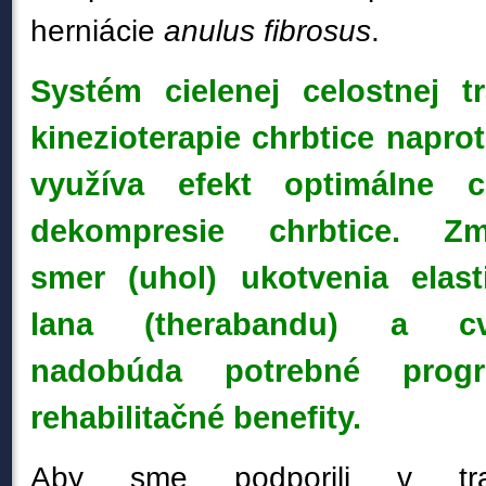
herniácie
anulus fibrosus
.
Systém cielenej celostnej tr
kinezioterapie chrbtice napro
využíva efekt optimálne ci
dekompresie chrbtice. Z
m
smer (uhol) ukotvenia elast
lana (therabandu) a cvi
nadobúda potrebné progr
rehabilitačné benefity.
Aby sme podporili v trakč