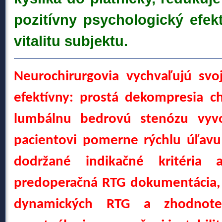
pozitívny psychologický efek
vitalitu subjektu.
Neurochirurgovia vychvaľujú svo
efektívny: prostá dekompresia c
lumbálnu bedrovú stenózu vyvo
pacientovi pomerne rýchlu úľavu
dodržané indikačné kritéria
predoperačná RTG dokumentácia, v
dynamických RTG a zhodnote