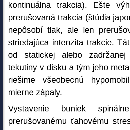
kontinuálna trakcia). Ešte vý
prerušovaná trakcia (štúdia jap
nepôsobí tlak, ale len prerušo
striedajúca intenzita trakcie. Tá
od statickej alebo zadržanej
tekutiny v disku a tým jeho met
r
iešime všeobecnú hypomobili
mierne
zápaly.
Vystavenie buniek spináln
prerušovanému ťahovému stres