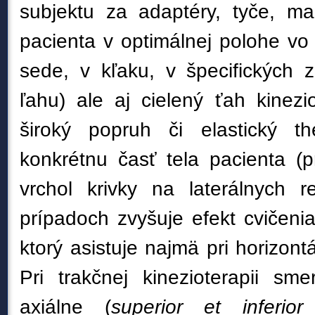
subjektu za adaptéry, tyče, m
pacienta v optimálnej polohe vo 
sede, v kľaku, v špecifických 
ľahu) ale aj cielený ťah kinez
široký popruh či elastický t
konkrétnu časť tela pacienta (p
vrchol krivky na laterálnych r
prípadoch zvyšuje efekt cvičenia
ktorý asistuje najmä pri horizontál
Pri trakčnej kinezioterapii sme
axiálne (
superior et inferior
o