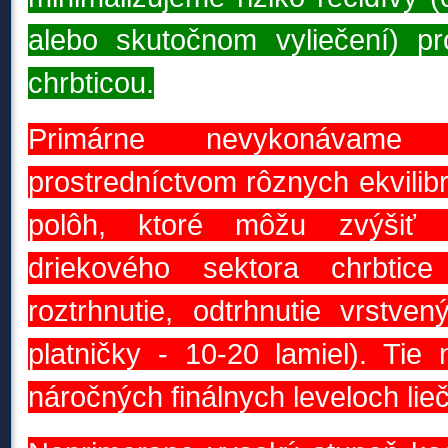
alebo skutočnom vyliečení) p
chrbticou.
Primárne nevykonávame 
prostredníctvom rôznych ekvilib
polôh, ktoré môžu zvýšiť 
driekového sektora chrbti
roztrhnutie, odtrhnutie vrstven
platničky - 10-20 lamiel)
. Tie 
náročných finálnych leveloch lieč