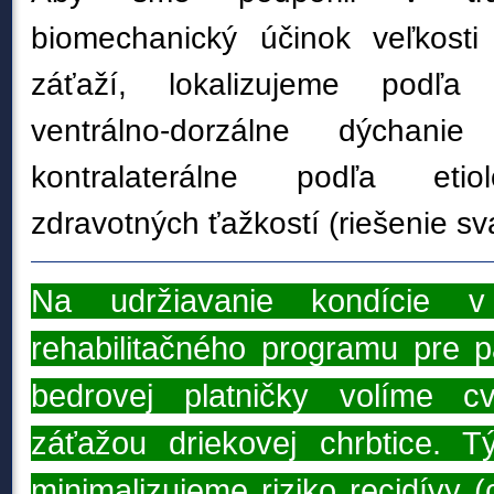
biomechanický účinok veľkost
záťaží, lokalizujeme podľa z
ventrálno-dorzálne dýchanie 
kontralaterálne podľa etio
zdravotných ťažkostí (riešenie s
Na udržiavanie kondície v
rehabilitačného programu pre p
bedrovej platničky volíme c
záťažou driekovej chrbtice. 
minimalizujeme riziko recidívy 