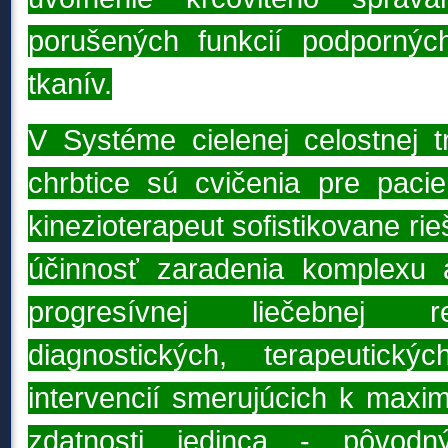
porušených funkcií podporný
tkanív.
V Systéme cielenej celostnej tr
chrbtice sú cvičenia pre paci
kinezioterapeut sofistikovane rie
účinnosť zaradenia komplexu 
progresívnej liečebnej re
diagnostických, terapeutick
intervencií smerujúcich k maxi
zdatnosti jedinca - pôvod