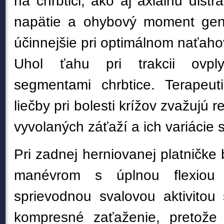
na chrbtici, ako aj axiálnu distr
napätie a ohybový moment gen
účinnejšie pri optimálnom naťaho
Uhol ťahu pri trakcii ovpl
segmentami chrbtice. Terapeut
liečby pri bolesti krížov zvažujú 
vyvolaných záťaží a ich variácie
Pri zadnej herniovanej platničke
manévrom s úplnou flexiou 
sprievodnou svalovou aktivito
kompresné zaťaženie, pretože