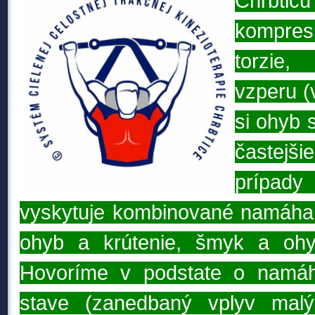
Chrbtic
kompresi
torzie
vzperu (
si ohyb
častej
prípa
vyskytuje kombinované namáhani
ohyb a krútenie, šmyk a ohy
Hovoríme v podstate o namáha
stave (zanedbaný vplyv malý