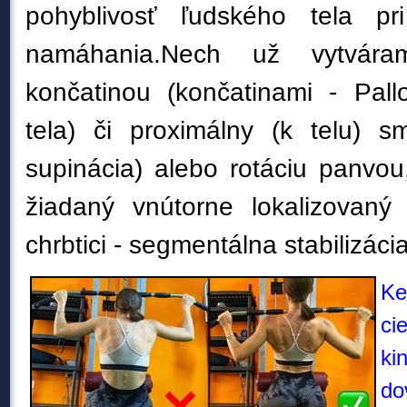
pohyblivosť ľudského tela pri
namáhania.
Nech už vytvára
končatinou (končatinami - Pallo
tela) či proximálny (k telu)
sm
supinácia) alebo rotáciu panvo
žiadaný vnútorne lokalizovan
chrbtici - segmentálna stabilizácia
Ke
ci
ki
d