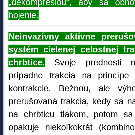
„dekompresiou“, aby sa obnovi
hojenie.
Neinvazívny aktívne preruš
systém cielenej celostnej tra
chrbtice.
Svoje prednosti m
prípadne trakcia na princípe 
kontrakcie. Bežnou, ale výho
prerušovaná trakcia, kedy sa n
na chrbticu tlakom, potom sa
opakuje niekoľkokrát (kombin