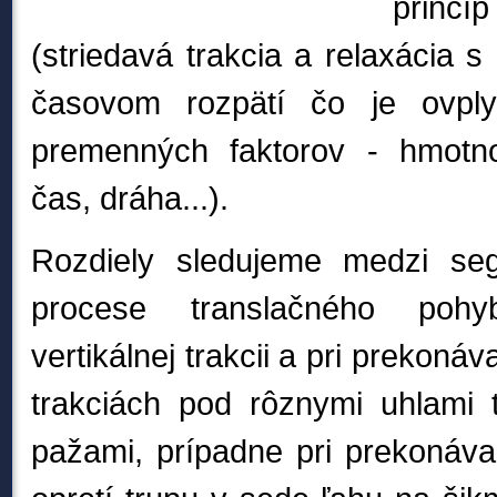
princí
(striedavá trakcia a relaxácia 
časovom rozpätí čo je ovpl
premenných faktorov
- hmotno
čas, dráha...)
.
Rozdiely sledujeme medzi se
procese translačného pohy
vertikálnej trakcii a pri prekoná
trakciách pod rôznymi uhlami 
pažami, prípadne pri prekonávan