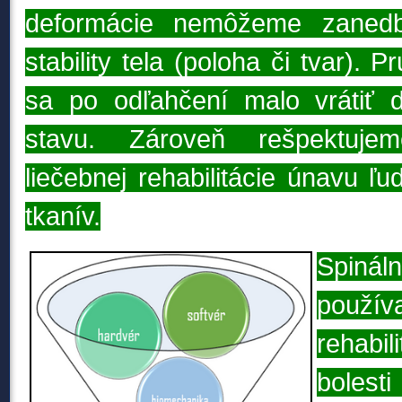
deformácie nemôžeme zanedbá
stability tela (poloha či tvar). P
sa po odľahčení malo vrátiť 
stavu. Zároveň rešpektuje
liečebnej rehabilitácie únavu ľu
tkanív.
Spiná
použí
rehabi
bolesti