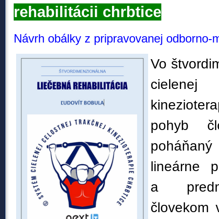
rehabilitácii chrbtice
Návrh obálky z pripravovanej odborno-m
Vo štvord
cielenej
kinezioter
pohyb č
poháňan
lineárne 
a predm
človekom 