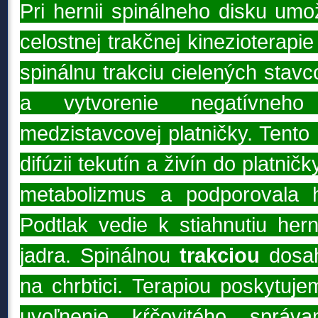
Pri hernii spinálneho disku umo
celostnej trakčnej kinezioterapi
spinálnu trakciu cielených stavc
a vytvorenie negatívneh
medzistavcovej platničky. Tento 
difúzii tekutín a živín do platničk
metabolizmus a podporovala h
Podtlak vedie k stiahnutiu he
jadra. Spinálnou
trakciou
dosa
na
chrbtici.
Terapiou
poskytuje
uvoľnenie kŕčovitého sprá