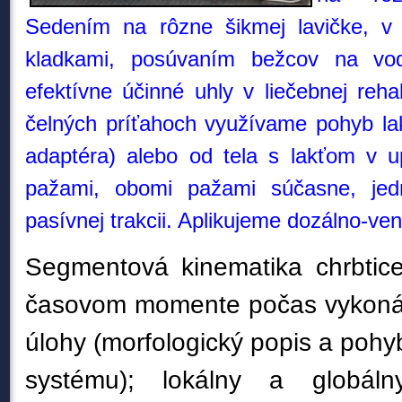
Sedením na rôzne šikmej lavičke, v 
kladkami, posúvaním bežcov na vodi
efektívne účinné uhly v liečebnej rehabi
čelných príťahoch využívame pohyb lak
adaptéra) alebo od tela s lakťom v u
pažami, obomi pažami súčasne, je
pasívnej trakcii. Aplikujeme dozálno-ven
Segmentová kinematika chrbtice:
časovom momente počas vykonáv
úlohy (morfologický popis a poh
systému); lokálny a globál