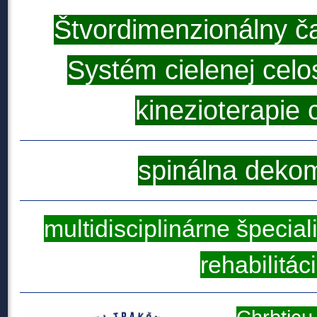
Štvordimenzionálny č
Systém cielenej celos
kinezioterapie 
spinálna deko
multidisciplinárne špecia
rehabilitác