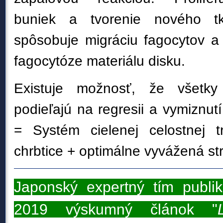
buniek a tvorenie nového tk
spôsobuje migráciu fagocytov 
fagocytóze materiálu disku.
Existuje možnosť, že všetk
podieľajú na regresii a vymiznut
= Systém cielenej celostnej tr
chrbtice + optimálne vyvážená st
Japonský expertný tím publik
2019 výskumný článok "