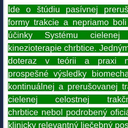
Ide o štúdiu pasívnej preru
formy trakcie a nepriamo boli
účinky Systému cielenej c
kinezioterapie chrbtice. Jedný
doteraz v teórii a praxi n
prospešné výsledky biomech
kontinuálnej a prerušovanej tr
cielenej celostnej trakčn
chrbtice
nebol podrobený ofic
klinicky relevantný liečebný po