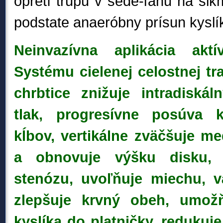
opretí trupu v sede-ľahu na šik
podstate anaeróbny prísun kyslík
Neinvazívna aplikácia akt
Systému cielenej celostnej tr
chrbtice znižuje intradiská
tlak, progresívne posúva k
kĺbov, vertikálne zväčšuje me
a obnovuje výšku disku, p
stenózu, uvoľňuje miechu, v
zlepšuje krvný obeh, umožň
kyslíka do platničky, redukuj