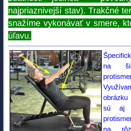
najpriaznivejší stav). Trakčné t
snažíme vykonávať v smere, kto
úľavu.
Špecific
na ši
proti
Využíva
obrázku 
sú aj 
protism
na rôz