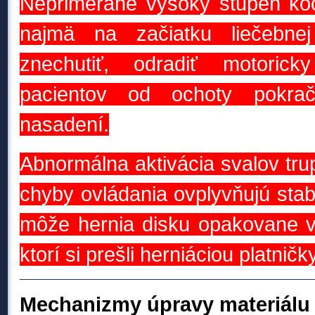
Neprimerane vysoký stupeň koo
najmä na začiatku
liečebne
znechutiť, odradiť motoric
pacientov od ochoty pokra
nasadení.
Abnormálna aktivácia svalov tr
chyby ovládania ovplyvňujú stabi
môže hernia disku opakovane v
ktorí si prešli herniáciou platničky
Mechanizmy úpravy materiálu