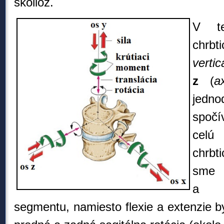
skolióz.
V te
chrbt
vertic
z
(
a
jedn
spočí
celú
chrbt
sme 
a p
segmentu, namiesto flexie a extenzie 