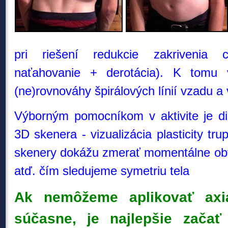
pri riešení redukcie zakrivenia c
naťahovanie + derotácia). K tomu 
(ne)rovnováhy špirálových línií vzadu a 
Výborným pomocníkom v aktivite je di
3D skenera - vizualizácia plasticity t
skenery dokážu zmerať momentálne obvo
atď. čím sledujeme symetriu tela
Ak nemôžeme aplikovať axiá
súčasne, je najlepšie začať