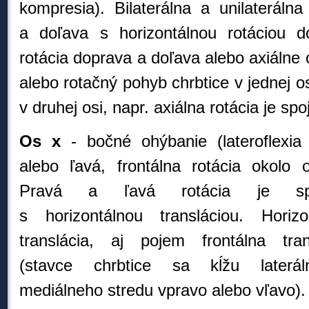
kompresia). Bilaterálna a unilaterálna
a doľava s horizontálnou rotáciou d
rotácia
doprava a doľava alebo axiálne 
alebo rotačný pohyb chrbtice v jednej 
v druhej osi, napr. axiálna rotácia je spo
Os x
- bočné ohýbanie (lateroflexia
alebo ľavá, frontálna
rotácia okolo o
Pravá a ľavá rotácia je sp
s horizontálnou transláciou. H
oriz
translácia, aj pojem frontálna tran
(stavce chrbtice sa kĺžu laterá
mediálneho stredu vpravo alebo vľavo)