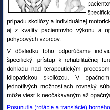
pacien
špecifi
prípadu skoliózy a individuálnej motoric
aj z kvality pacientovho výkonu a o
pohybových vzorcov.
V dôsledku toho odporúčame individ
špecifický, prístup k rehabilitačnej te
dohľadu nad terapeutickým procesom
idiopatickou skoliózou. V opačn
jednotlivých možnostiach rovnaký súb
môže viesť k neočakávaným až opačný
Posunutia (rotácie a translácie) horné