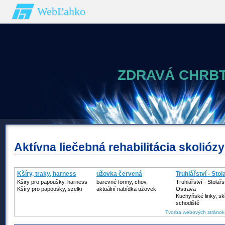
WebĽahko
ZDRAVÁ CHRBT
Aktívna liečebná rehabilitácia skoliózy
Kšíry, traky, harness
užovka červená
Truhlářství - Stol
Kširy pro papoušky, harness
barevné formy, chov,
Truhlářství - Stolařs
Kšíry pro papoušky, szelki
aktuální nabídka užovek
Ostrava
Kuchyňské linky, sk
schodiště
Tvorba webových stránok