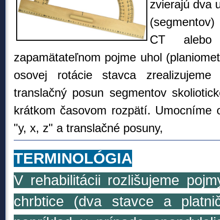
zvierajú dva u
(segmentov)
CT alebo
zapamätateľnom pojme uhol (planiometri
osovej rotácie stavca
zrealizujeme
translačný posun segmentov skoliotick
krátkom časovom rozpätí. U
mocníme op
"y, x, z" a translačné posuny,
TERMINOLÓGIA
V rehabilitácii rozlišujeme poj
chrbtice (dva stavce a platni