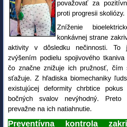
považovať za pozitív
proti progresii skoliózy.
Zníženie bioelektri
konkávnej strane zakri
aktivity v dôsledku nečinnosti. To
zvýšením podielu spojivového tkaniva 
čo značne znižuje ich pružnosť, čím 
sťažuje. Z hľadiska biomechaniky ľud
existujúcej deformity chrbtice poku
bočných svalov nevýhodný. Preto 
prevažne na ich natiahnutie.
Preventívna kontrola zakr