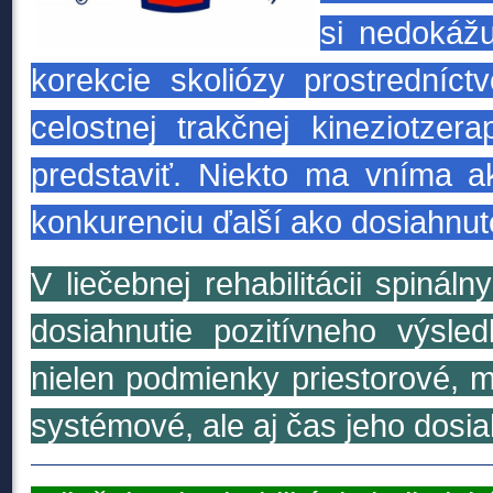
si nedokážu
korekcie skoliózy prostredníc
celostnej trakčnej kineziotzera
predstaviť. Niekto ma vníma a
konkurenciu ďalší ako dosiahnut
V liečebnej rehabilitácii spinál
dosiahnutie pozitívneho výsled
nielen podmienky priestorové, m
systémové, ale aj čas jeho dosiah