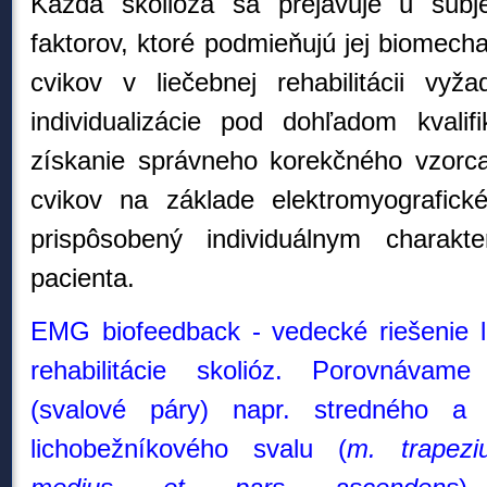
Každá skolióza sa prejavuje u subj
faktorov, ktoré podmieňujú jej biomecha
cvikov v liečebnej rehabilitácii vyž
individualizácie pod dohľadom kvali
získanie správneho korekčného vzorc
cvikov na základe elektromyografick
prispôsobený individuálnym charakter
pacienta.
EMG biofeedback - vedecké riešenie l
rehabilitác
ie skolióz. Porovnávame a
(svalové páry) napr. stredného a 
lichobežníkového svalu (
m. trapezi