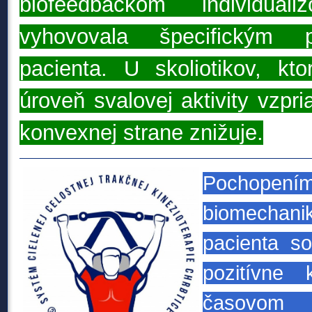
biofeedbackom individua
vyhovovala špecifickým 
pacienta.
U skoliotikov, kto
úroveň svalovej aktivity vzpr
konvexnej strane znižuje.
Pochope
biomechani
pacienta so
pozitívne 
časovom