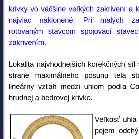
krivky vo väčšine veľkých zakrivení a 
najviac naklonené. P
ri malých za
rotovaným stavcom spojovací stav
zakrivením.
Lokalita najvhodnejších korekčných sí
strane maximálneho posunu tela s
lineárny vzťah medzi uhlom podľa Co
hrudnej a bedrovej krivke.
Veľkosť uhla
pojem odchýl