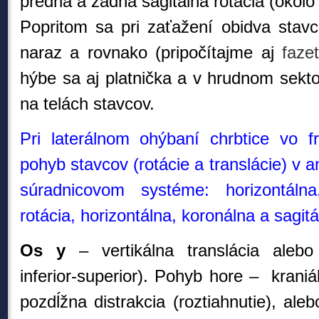
predná a zadná sagitálna rotácia (okolo 
Popritom sa pri zaťažení obidva sta
naraz a rovnako (pripočítajme aj
faze
hýbe sa aj platnička a
v hrudnom sekto
na telách stavcov.
Pri laterálnom ohýbaní chrbtice vo fr
pohyb stavcov (rotácie a translácie) v
súradnicovom systéme: horizontálna
rotácia, horizontálna, koronálna a sagitá
Os y
– vertikálna translácia alebo k
inferior-superior). Pohyb hore – kraniá
pozdĺžna distrakcia (roztiahnutie), ale