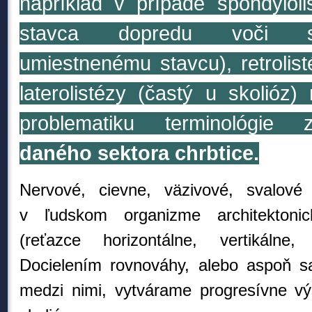
napríklad v prípade spondyloli
stavca dopredu voči su
umiestnenému stavcu
), retroli
laterolistézy (častý u skolióz) 
problematiku terminológie
daného
sektora chrbtice.
Nervové, cievne, väzivové, svalové
v ľudskom organizme architektoni
(reťazce horizontálne, vertikálne, 
D
ocielením rovnováhy, alebo aspoň s
medzi nimi, vytvárame progresívne vý