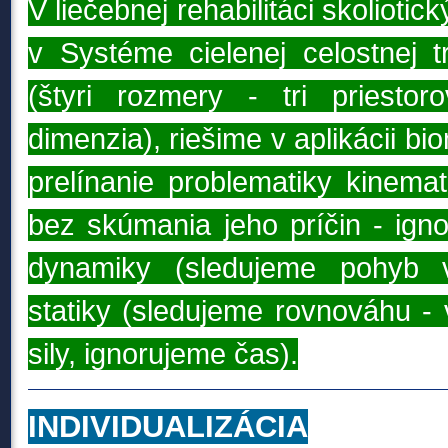
V liečebnej rehabilitáci skoliotic
v Systéme cielenej celostnej tr
(štyri rozmery - tri priesto
dimenzia), riešime v aplikácii 
prelínanie problematiky kinema
bez skúmania jeho príčin - igno
dynamiky (sledujeme pohyb vr
statiky (sledujeme rovnováhu - 
sily, ignorujeme čas).
INDIVIDUALIZÁCIA