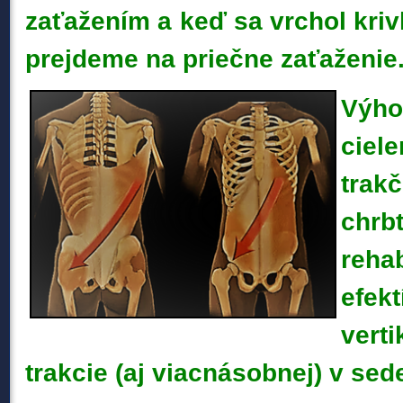
zaťažením a keď sa vrchol kri
prejdeme na priečne zaťaženie
Vý
cie
trak
chr
reha
efe
verti
trakcie (aj viacnásobnej) v sed