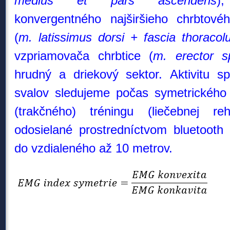
medius et pars ascendens
)
konvergentného najširšieho chrbtové
(
m. latissimus dorsi + fascia thoracol
vzpriamovača chrbtice (
m. erector s
hrudný a driekový sektor.
Aktivitu s
svalov sledujeme počas symetrického
(trakčného) tréningu (liečebnej reh
odosielané prostredníctvom bluetooth 
do vzdialeného až 10 metrov.