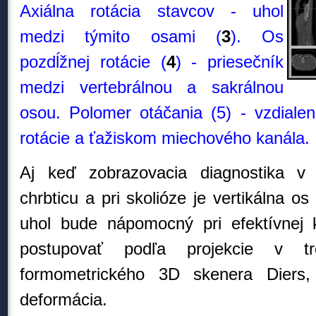
Axiálna rotácia stavcov - uhol
medzi týmito osami (
3
). Os
pozdĺžnej rotácie (
4
) - priesečník
medzi vertebrálnou a sakrálnou
osou. Polomer otáčania (5) - vzdiale
rotácie a ťažiskom miechového kanála.
Aj keď zobrazovacia diagnostika v 
chrbticu a pri skolióze je vertikálna os
uhol bude nápomocný pri efektívnej k
postupovať podľa projekcie v t
formometrického 3D skenera Diers,
deformácia.