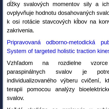
dĺžky svalových momentov sily a ic
ovplyvňuje hodnotu dosahovaných sva
k osi rotácie stavcových kĺbov na kon
zakrivenia.
Pripravovaná odborno-metodická publ
System of targeted holistic traction kine
Vzhľadom na rozdielne vzorce bi
paraspinálnych svalov je potr
individualizovaného výberu cvičení, 
terapii pomocou analýzy bioelektricke
svalov.