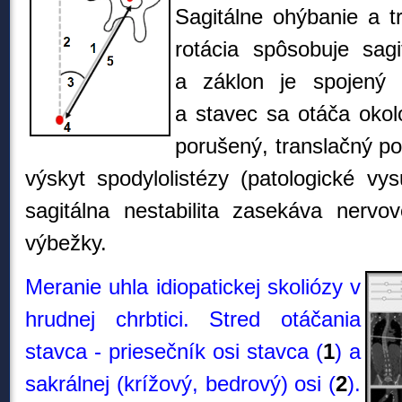
Sagitálne ohýbanie a tr
rotácia spôsobuje sagi
a záklon je spojený s
a stavec sa otáča okol
porušený, translačný po
výskyt spodylolistézy (patologické vys
sagitálna nestabilita zasekáva nervo
výbežky.
Meranie uhla idiopatickej skoliózy v
hrudnej chrbtici. Stred otáčania
stavca - priesečník osi stavca (
1
) a
sakrálnej (krížový, bedrový) osi (
2
).