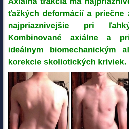
Axiálna trakcia má najpriazniv
ťažkých deformácií a priečne z
najpriaznivejšie pri ľahk
Kombinované axiálne a pri
ideálnym biomechanickým al
korekcie skoliotických kriviek.