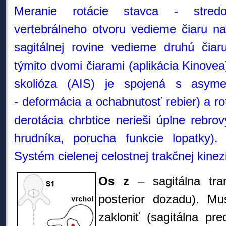
Meranie rotácie stavca - stred
vertebrálneho otvoru vedieme čiaru na
sagitálnej rovine vedieme druhú čia
týmito dvomi čiarami (aplikácia Kinove
skolióza (AIS) je spojená s asymet
-
deformácia a ochabnutosť rebier
) a r
derotácia chrbtice nerieši úplne rebro
hrudníka, porucha funkcie lopatky)
.
Systém cielenej celostnej trakčnej kinez
Os z
–
sagitálna tra
posterior dozadu). Mu
zakloniť (sagitálna pr