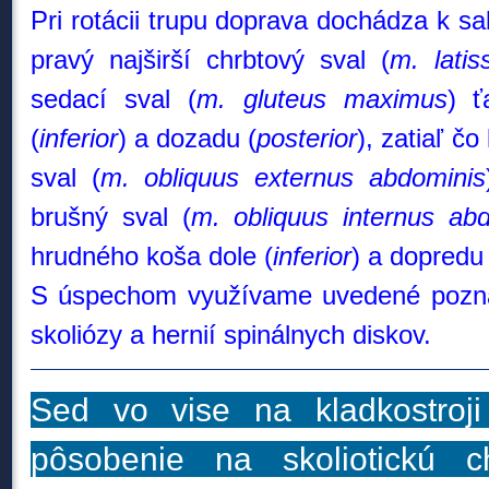
Pri rotácii trupu doprava dochádza k sak
pravý najširší chrbtový sval (
m. latis
sedací sval (
m. gluteus maximus
) ť
(
inferior
) a dozadu (
posterior
), zatiaľ č
sval (
m. obliquus externus
abdominis
brušný sval (
m. obliquus internus ab
hrudného koša dole (
inferior
)
a dopredu 
S úspechom využívame uvedené poznatky
skoliózy a hernií spinálnych diskov.
Sed vo vise na kladkostroji 
pôsobenie na skoliotickú c