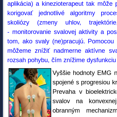
aplikácia) a kinezioterapeut tak môže 
korigovať jednotlivé algoritmy proces
skoliózy (zmeny uhlov, trajektóri
-
monitorovanie svalovej aktivity a po
tom, ako svaly (ne)pracujú. Pomocou 
môžeme znížiť nadmerne aktívne sva
rozsah pohybu, čím znížime dysfunkciu
Vyššie hodnoty EMG na
spojené s progresiou k
P
revaha v bioelektric
svalov na konvexnej
obranným mechaniz