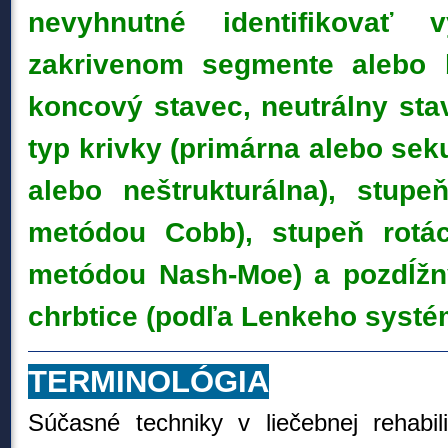
nevyhnutné identifikovať
zakrivenom segmente alebo b
koncový stavec, neutrálny stav
typ krivky (primárna alebo sek
alebo neštrukturálna), stupe
metódou Cobb), stupeň rotá
metódou Nash-Moe) a pozdĺžny
chrbtice (podľa Lenkeho systé
TERMINOLÓGIA
Súčasné
techniky v
liečebnej rehabili