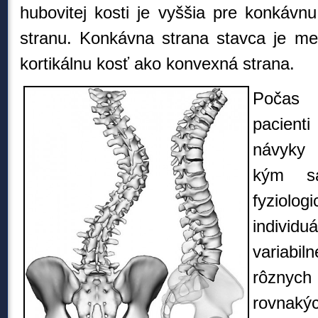
hubovitej kosti je vyššia pre konkávn
stranu. Konkávna strana stavca je me
kortikálnu kosť ako konvexná strana.
Počas 
pacienti
návyky 
kým s
fyziolo
indivi
variabiln
rôzny
rovnaký