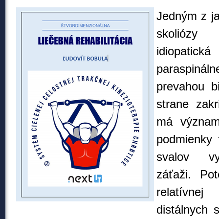
Jedným z jav
skolióz
idiopatická
paraspinál
prevahou b
strane zakr
má význam
podmienky 
svalov vy
záťaži. Po
relatívne
distálnych 